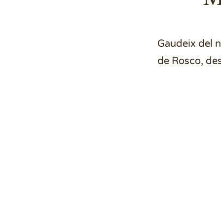
Gaudeix del n
de
Rosco
, de
Poma seleccionada banyada en 