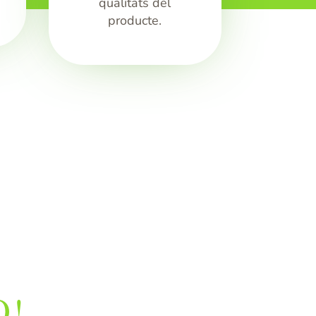
qualitats del
producte.
O!