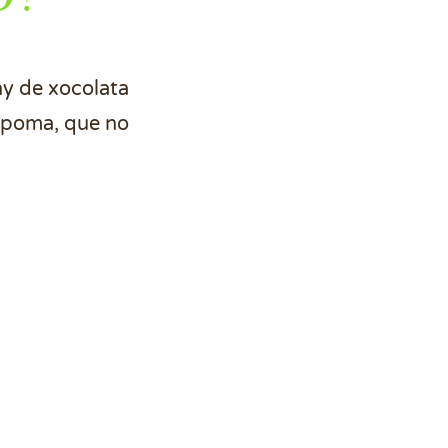
ny de xocolata
r poma, que no
anyada en xocolata al 70%,