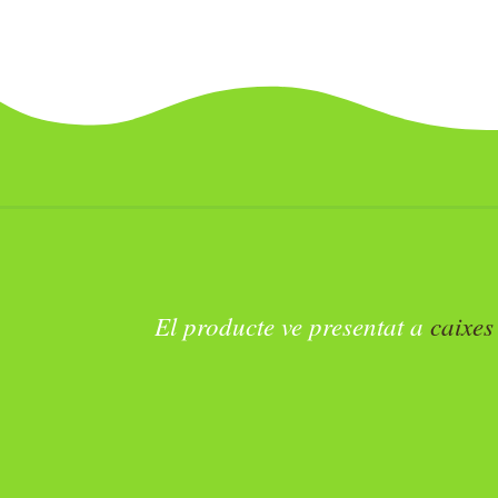
amb un sabor equilibrat i dir
als més joves
El producte ve presentat a
caixes