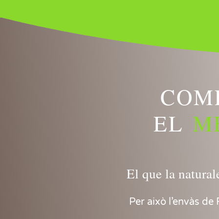
COM
EL
M
El que la natura
Per això l’envàs d