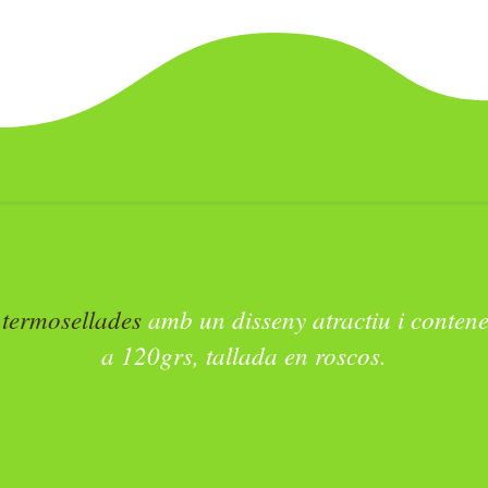
igida especialment
intensitat en el sabor
.
 termosellades
amb un disseny atractiu i conte
a
120grs
, tallada en
roscos
.