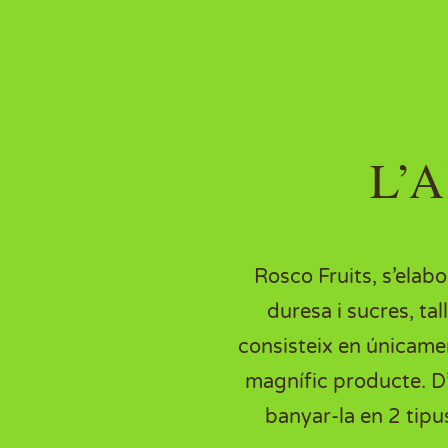
L’
Rosco
Fruits
, s’elab
duresa i sucres, ta
consisteix en únicamen
magnífic producte. D’
banyar-la en 2 tipu