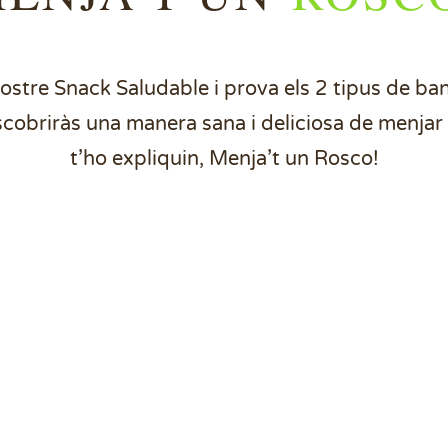
ostre Snack Saludable i prova els 2 tipus de ba
scobriràs una manera sana i deliciosa de menja
t’ho expliquin, Menja’t un
Rosco!
xocolata amb llet,
Poma seleccionada b