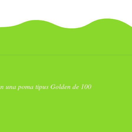
 per a satisfer els gustos més
clàssics.
nen una poma tipus
Golden
de 100