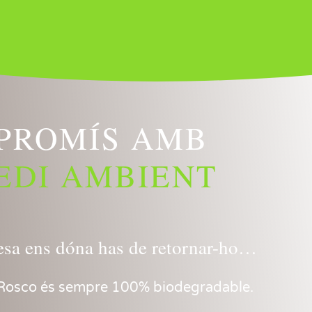
PROMÍS AMB
EDI AMBIENT
lesa ens dóna has de retornar-ho…
e Rosco és sempre 100% biodegradable.